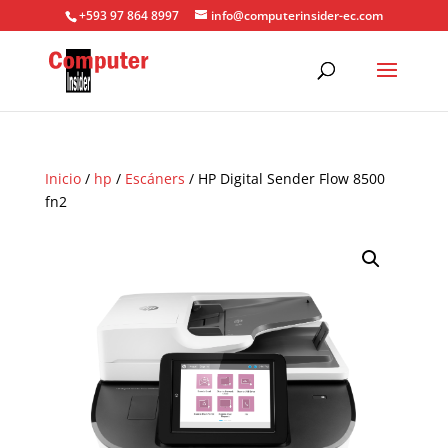
+593 97 864 8997
info@computerinsider-ec.com
Inicio
/
hp
/
Escáners
/ HP Digital Sender Flow 8500
fn2