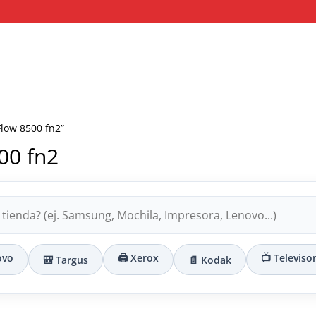
Flow 8500 fn2”
00 fn2
ovo
🖨️ Xerox
📺 Televiso
🎒 Targus
📄 Kodak