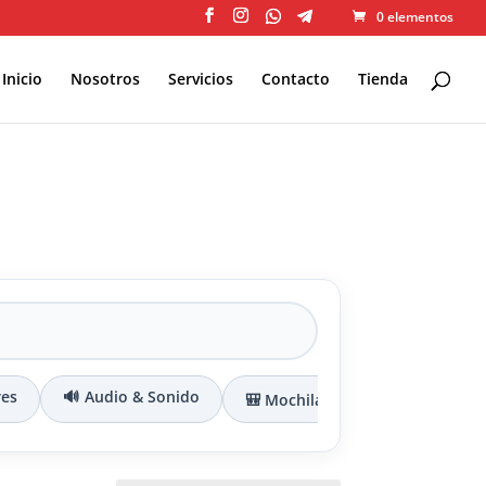
0 elementos
Inicio
Nosotros
Servicios
Contacto
Tienda
res
🔊 Audio & Sonido
🎒 Mochilas & Maletines
🔌