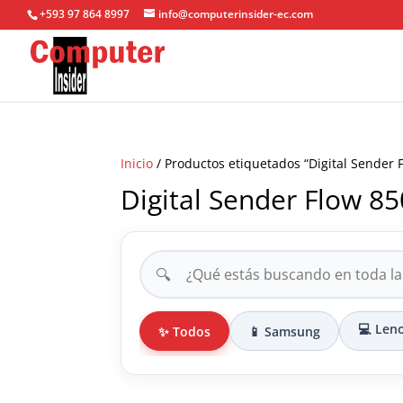
+593 97 864 8997
info@computerinsider-ec.com
Inicio
/ Productos etiquetados “Digital Sender 
Digital Sender Flow 85
🔍
💻 Len
✨ Todos
📱 Samsung