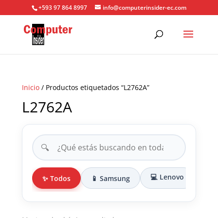
+593 97 864 8997
info@computerinsider-ec.com
Inicio
/ Productos etiquetados “L2762A”
L2762A
🔍
💻 Lenovo
✨ Todos
📱 Samsung
🎒 