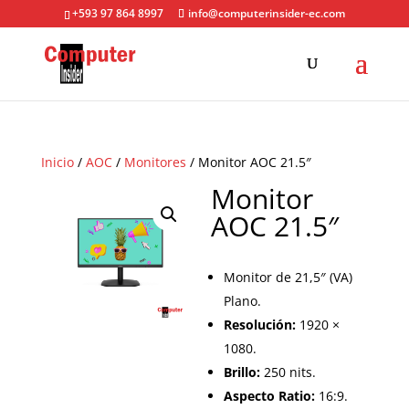
+593 97 864 8997
info@computerinsider-ec.com
Inicio
/
AOC
/
Monitores
/ Monitor AOC 21.5″
Monitor
AOC 21.5″
Monitor de 21,5″ (VA)
Plano.
Resolución:
1920 ×
1080.
Brillo:
250 nits.
Aspecto Ratio:
16:9.