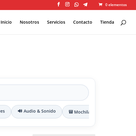
0 elementos
Inicio
Nosotros
Servicios
Contacto
Tienda
res
🔊 Audio & Sonido
🎒 Mochilas & Maletines
🔌