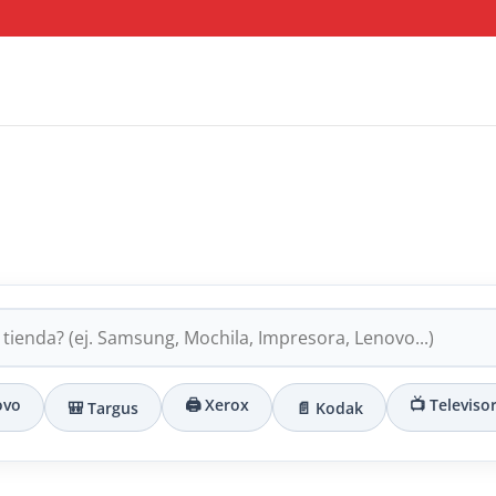
ovo
🖨️ Xerox
📺 Televiso
🎒 Targus
📄 Kodak