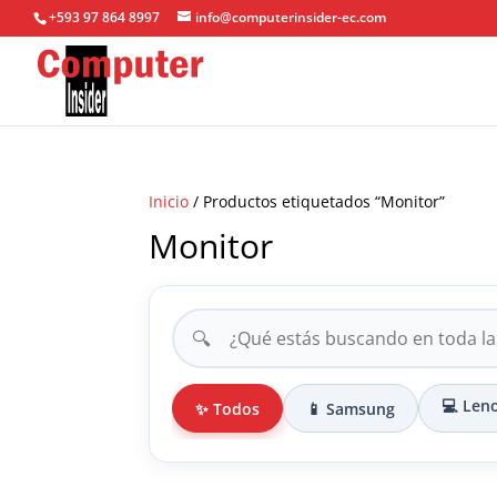
+593 97 864 8997
info@computerinsider-ec.com
Inicio
/ Productos etiquetados “Monitor”
Monitor
🔍
💻 Len
✨ Todos
📱 Samsung