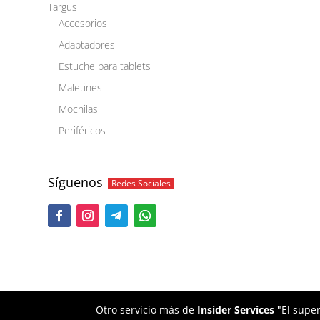
Targus
Accesorios
Adaptadores
Estuche para tablets
Maletines
Mochilas
Periféricos
Síguenos
Redes Sociales
Otro servicio más de
Insider Services
"El super