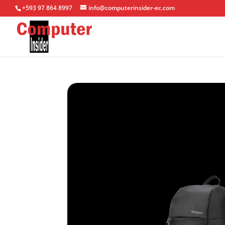
+593 97 864 8997
info@computerinsider-ec.com