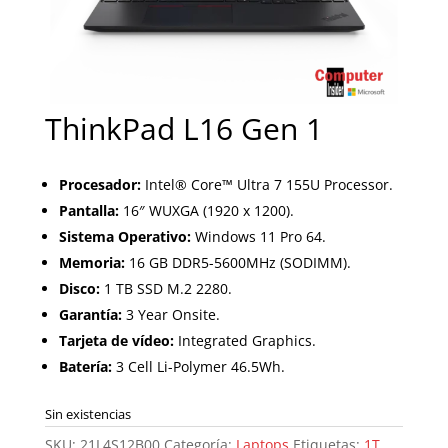
ThinkPad L16 Gen 1
Procesador:
Intel® Core™ Ultra 7 155U Processor.
Pantalla:
16″ WUXGA (1920 x 1200).
Sistema Operativo:
Windows 11 Pro 64.
Memoria:
16 GB DDR5-5600MHz (SODIMM).
Disco:
1 TB SSD M.2 2280.
Garantía:
3 Year Onsite.
Tarjeta de vídeo:
Integrated Graphics.
Batería:
3 Cell Li-Polymer 46.5Wh.
Sin existencias
SKU:
21L4S12B00
Categoría:
Laptops
Etiquetas:
1T
,