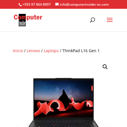
+593 97 864 8997
info@computerinsider-ec.com
Inicio
/
Lenovo
/
Laptops
/ ThinkPad L16 Gen 1