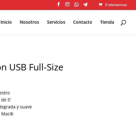
0 elementos
Inicio
Nosotros
Servicios
Contacto
Tienda
n USB Full-Size
estro
 de 5′
tegrada y suave
y Mac®