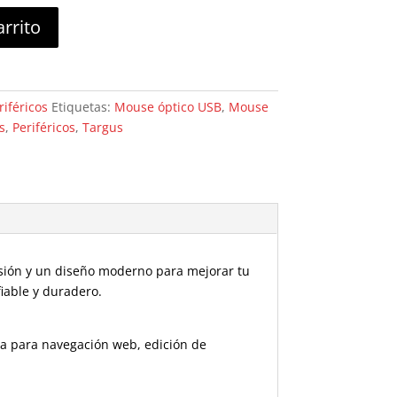
arrito
riféricos
Etiquetas:
Mouse óptico USB
,
Mouse
s
,
Periféricos
,
Targus
ión y un diseño moderno para mejorar tu
fiable y duradero.
ea para navegación web, edición de