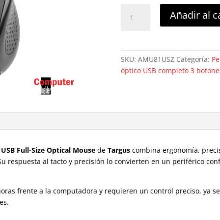
Targus
Añadir al c
3-
Button
USB
Full-
SKU:
AMU81USZ
Categoría:
Pe
Size
óptico USB completo 3 botone
Optical
Mouse
cantidad
 USB Full-Size Optical Mouse
de
Targus
combina ergonomía, precis
u respuesta al tacto y precisión lo convierten en un periférico con
oras frente a la computadora y requieren un control preciso, ya s
es.