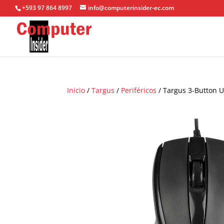
+593 97 864 8997
info@computerinsider-ec.com
Inicio
/
Targus
/
Periféricos
/ Targus 3-Button U