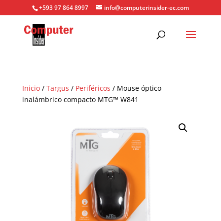
+593 97 864 8997
info@computerinsider-ec.com
Inicio
/
Targus
/
Periféricos
/ Mouse óptico
inalámbrico compacto MTG™ W841