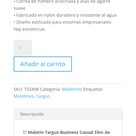
• Correa de hombro acolchada y asas de agarre
suave
• Fabricado en nylon duradero y resistente al agua
• Diseño estilizado para entornos empresariales
Hay existencias
Maletín
Targus
Business
Añadir al carrito
Casual
Slim
de
15.6"
SKU:
TSS898
Categoría:
Maletines
Etiquetas:
(Negro)
Maletines
,
Targus
cantidad
Descripción
El
Maletín Targus Business Casual Slim de