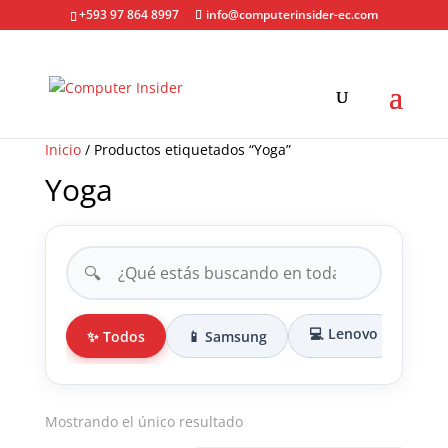
+593 97 864 8997
info@computerinsider-ec.com
Inicio
/ Productos etiquetados “Yoga”
Yoga
🔍
💻 Lenovo
✨ Todos
📱 Samsung
🎒 
Mostrando el único resultado