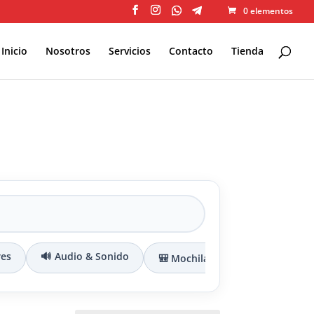
0 elementos
Inicio
Nosotros
Servicios
Contacto
Tienda
res
🔊 Audio & Sonido
🎒 Mochilas & Maletines
🔌