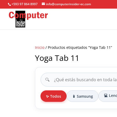
+593 97 864 8997
info@computerinsider-ec.com
Inicio
/ Productos etiquetados “Yoga Tab 11”
Yoga Tab 11
🔍
💻 Len
✨ Todos
📱 Samsung