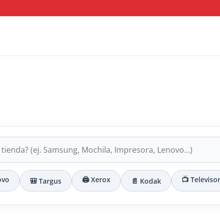
ovo
🖨️ Xerox
📺 Televiso
🎒 Targus
📄 Kodak