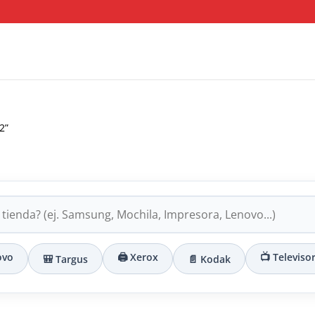
2”
ovo
🖨️ Xerox
📺 Televiso
🎒 Targus
📄 Kodak