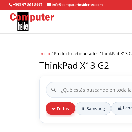
+593 97 864 8997
info@computerinsider-ec.com
Inicio
/ Productos etiquetados “ThinkPad X13 G
ThinkPad X13 G2
🔍
💻 Len
✨ Todos
📱 Samsung