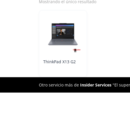
Mostrando el único resultado
ThinkPad X13 G2
Otro servicio más de
Insider Services
"El super