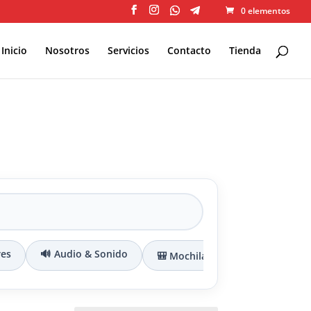
0 elementos
Inicio
Nosotros
Servicios
Contacto
Tienda
res
🔊 Audio & Sonido
🎒 Mochilas & Maletines
🔌