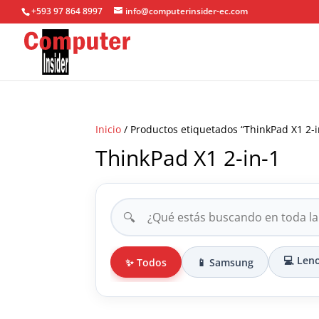
+593 97 864 8997
info@computerinsider-ec.com
Inicio
/ Productos etiquetados “ThinkPad X1 2-i
ThinkPad X1 2-in-1
🔍
💻 Len
✨ Todos
📱 Samsung