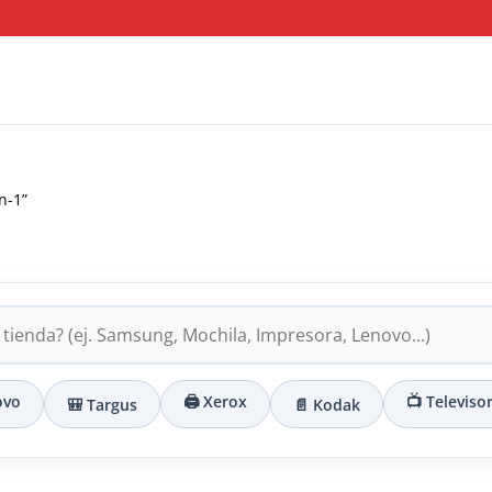
n-1”
ovo
🖨️ Xerox
📺 Televiso
🎒 Targus
📄 Kodak