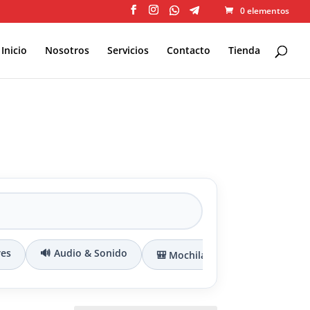
0 elementos
Inicio
Nosotros
Servicios
Contacto
Tienda
res
🔊 Audio & Sonido
🎒 Mochilas & Maletines
🔌