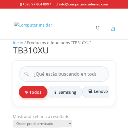
+593 97 864 8997
info@computerinsider-ec.com
Inicio
/ Productos etiquetados “TB310XU”
TB310XU
🔍
💻 Lenovo
✨ Todos
📱 Samsung
🎒 
Mostrando el único resultado