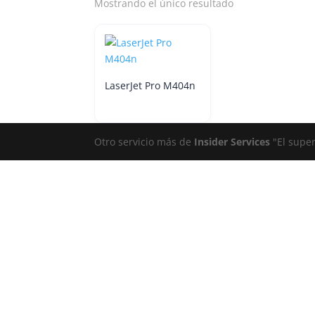
Mostrando el único resultado
LaserJet Pro M404n
Otro servicio más de
Insider Services
"El super