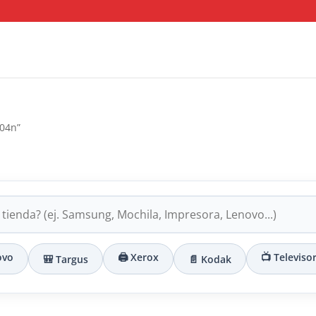
404n”
ovo
🖨️ Xerox
📺 Televiso
🎒 Targus
📄 Kodak