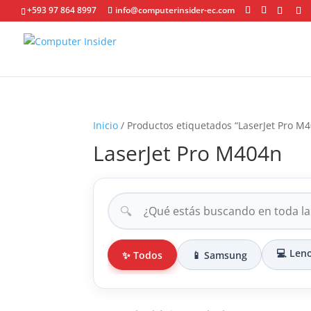
+593 97 864 8997
info@computerinsider-ec.com
Inicio
/ Productos etiquetados “LaserJet Pro M
LaserJet Pro M404n
🔍
💻 Len
✨ Todos
📱 Samsung