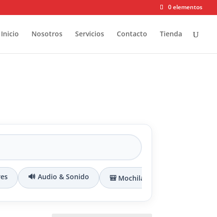
0 elementos
Inicio
Nosotros
Servicios
Contacto
Tienda
res
🔊 Audio & Sonido
🎒 Mochilas & Maletines
🔌