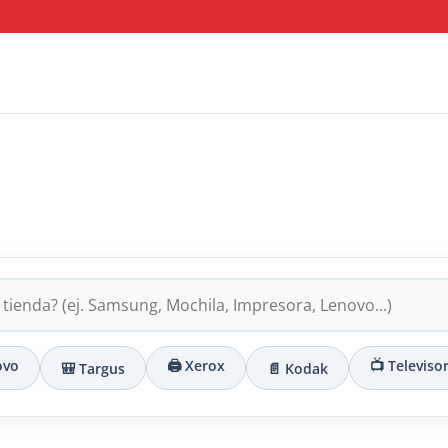
ovo
🖨️ Xerox
📺 Televiso
🎒 Targus
📄 Kodak