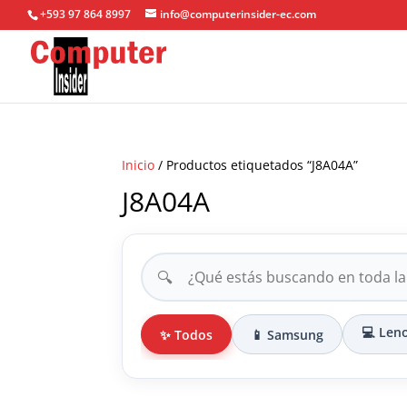
+593 97 864 8997
info@computerinsider-ec.com
Inicio
/ Productos etiquetados “J8A04A”
J8A04A
🔍
💻 Len
✨ Todos
📱 Samsung