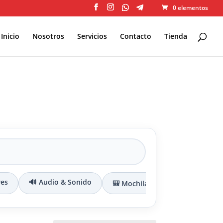
0 elementos
Inicio
Nosotros
Servicios
Contacto
Tienda
res
🔊 Audio & Sonido
🎒 Mochilas & Maletines
🔌