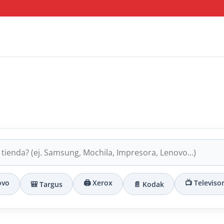
ovo
🖨️ Xerox
📺 Televiso
🎒 Targus
📄 Kodak