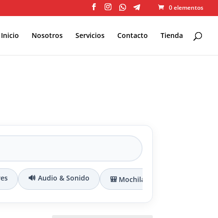
0 elementos
Inicio
Nosotros
Servicios
Contacto
Tienda
res
🔊 Audio & Sonido
🎒 Mochilas & Maletines
🔌