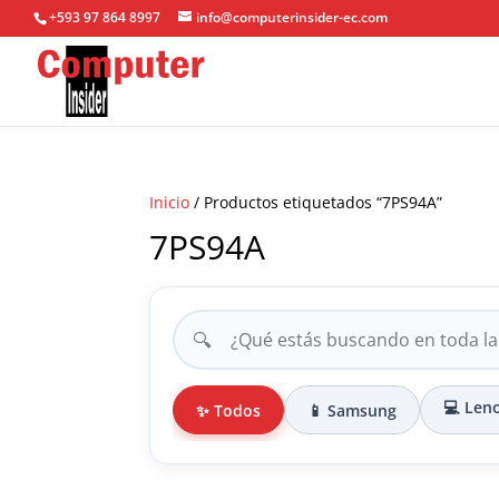
+593 97 864 8997
info@computerinsider-ec.com
Inicio
/ Productos etiquetados “7PS94A”
7PS94A
🔍
💻 Len
✨ Todos
📱 Samsung