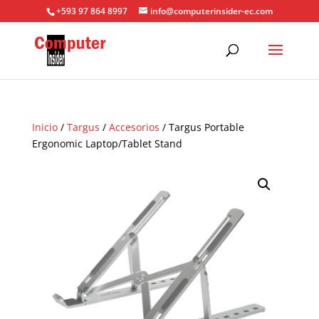
+593 97 864 8997
info@computerinsider-ec.com
Inicio
/
Targus
/
Accesorios
/ Targus Portable
Ergonomic Laptop/Tablet Stand