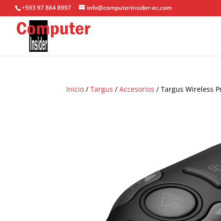
+593 97 864 8997
info@computerinsider-ec.com
Inicio
/
Targus
/
Accesorios
/ Targus Wireless P