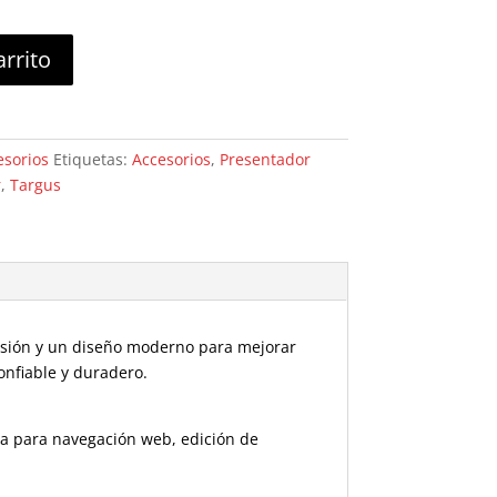
arrito
esorios
Etiquetas:
Accesorios
,
Presentador
r
,
Targus
sión y un diseño moderno para mejorar
confiable y duradero.
ea para navegación web, edición de