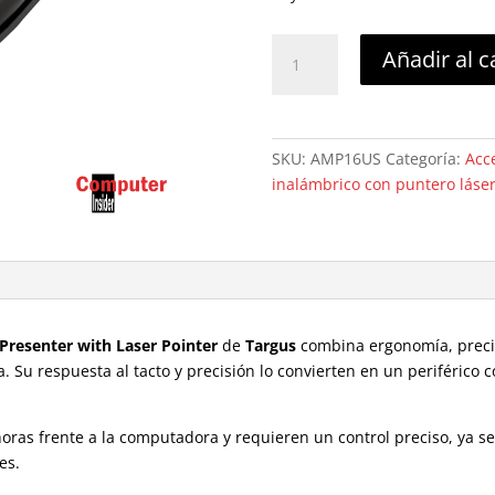
Targus
Añadir al c
Wireless
Presenter
with
Laser
SKU:
AMP16US
Categoría:
Acc
Pointer
inalámbrico con puntero láse
cantidad
 Presenter with Laser Pointer
de
Targus
combina ergonomía, preci
. Su respuesta al tacto y precisión lo convierten en un periférico 
oras frente a la computadora y requieren un control preciso, ya s
es.