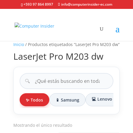
+593 97 864 8997
info@computerinsider-ec.com
Inicio
/ Productos etiquetados “LaserJet Pro M203 dw”
LaserJet Pro M203 dw
🔍
💻 Lenovo
✨ Todos
📱 Samsung
🎒 
Mostrando el único resultado