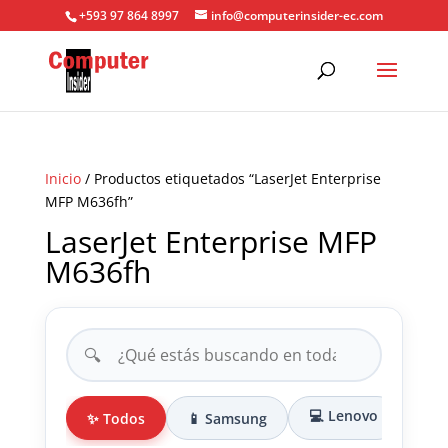
+593 97 864 8997
info@computerinsider-ec.com
Inicio
/ Productos etiquetados “LaserJet Enterprise
MFP M636fh”
LaserJet Enterprise MFP
M636fh
🔍
💻 Lenovo
✨ Todos
📱 Samsung
🎒 