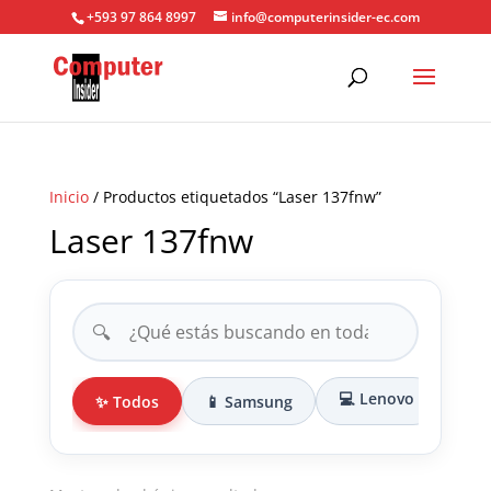
+593 97 864 8997
info@computerinsider-ec.com
Inicio
/ Productos etiquetados “Laser 137fnw”
Laser 137fnw
🔍
💻 Lenovo
✨ Todos
📱 Samsung
🎒 