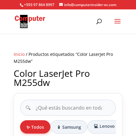
+593 97 864 8997
info@computerinsider-ec.com
Inicio
/ Productos etiquetados “Color LaserJet Pro
M255dw”
Color LaserJet Pro
M255dw
🔍
💻 Lenovo
✨ Todos
📱 Samsung
🎒 