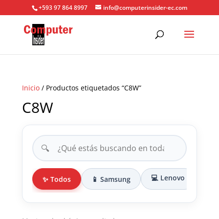
+593 97 864 8997
info@computerinsider-ec.com
Inicio
/ Productos etiquetados “C8W”
C8W
🔍
💻 Lenovo
✨ Todos
📱 Samsung
🎒 